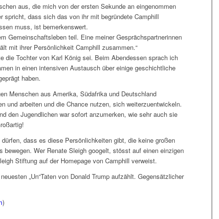
schen aus, die mich von der ersten Sekunde an eingenommen
er spricht, dass sich das von ihr mit begründete Camphill
assen muss, ist bemerkenswert.
dem Gemeinschaftsleben teil. Eine meiner Gesprächspartnerinnen
hält mit ihrer Persönlichkeit Camphill zusammen.“
e die Tochter von Karl König sei. Beim Abendessen sprach ich
kamen in einen intensiven Austausch über einige geschichtliche
 geprägt haben.
ngen Menschen aus Amerika, Südafrika und Deutschland
en und arbeiten und die Chance nutzen, sich weiterzuentwickeln.
nd den Jugendlichen war sofort anzumerken, wie sehr auch sie
roßartig!
dürfen, dass es diese Persönlichkeiten gibt, die keine großen
 bewegen. Wer Renate Sleigh googelt, stösst auf einen einzigen
Sleigh Stiftung auf der Homepage von Camphill verweist.
e neuesten „Un“Taten von Donald Trump aufzählt. Gegensätzlicher
m
)