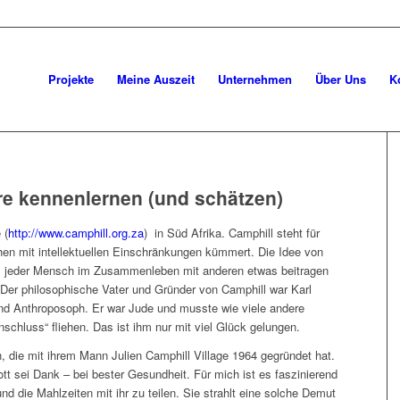
Projekte
Meine Auszeit
Unternehmen
Über Uns
K
re kennenlernen (und schätzen)
 (
http://www.camphill.org.za
) in Süd Afrika. Camphill steht für
en mit intellektuellen Einschränkungen kümmert. Die Idee von
s jeder Mensch im Zusammenleben mit anderen etwas beitragen
Der philosophische Vater und Gründer von Camphill war Karl
 und Anthroposoph. Er war Jude und musste wie viele andere
nschluss“ fliehen. Das ist ihm nur mit viel Glück gelungen.
, die mit ihrem Mann Julien Camphill Village 1964 gegründet hat.
Gott sei Dank – bei bester Gesundheit. Für mich ist es faszinierend
d die Mahlzeiten mit ihr zu teilen. Sie strahlt eine solche Demut