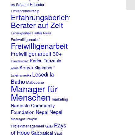
Ecuador
es-Salaam
Entrepreneurship
Erfahrungsbericht
Berater auf Zeit
Fachexpertise
Fadhili Teens
Freiweilligenarbeit
Freiwilligenarbeit
Freiwilligenarbeit 30+
Karibu Tanzania
Handelsblatt
Kenya
Kigamboni
kenia
Lesedi la
Lateinamerika
Batho
Mabopane
Manager für
Menschen
marketing
Namaste Community
Nepal
Foundation Nepal
Nicaragua
Projekt
Rays
Projektmanagement
Quito
of Hope
Sabbatical
Sauti