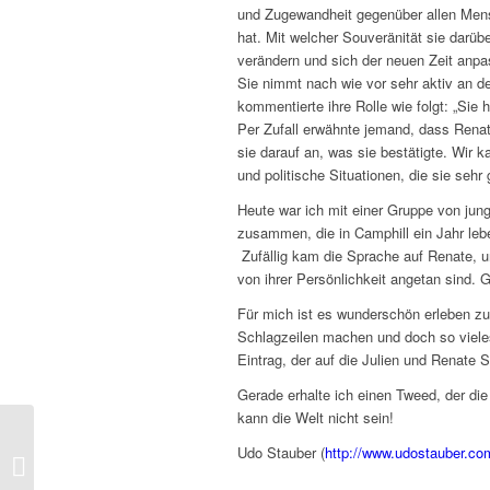
und Zugewandheit gegenüber allen Men
hat. Mit welcher Souveränität sie darüb
verändern und sich der neuen Zeit anp
Sie nimmt nach wie vor sehr aktiv an 
kommentierte ihre Rolle wie folgt: „Sie 
Per Zufall erwähnte jemand, dass Renat
sie darauf an, was sie bestätigte. Wir 
und politische Situationen, die sie sehr
Heute war ich mit einer Gruppe von ju
zusammen, die in Camphill ein Jahr leb
Zufällig kam die Sprache auf Renate, u
von ihrer Persönlichkeit angetan sind. G
Für mich ist es wunderschön erleben zu 
Schlagzeilen machen und doch so vieles
Eintrag, der auf die Julien und Renate 
Gerade erhalte ich einen Tweed, der di
kann die Welt nicht sein!
Let’s orchestrate a plan
Udo Stauber (
http://www.udostauber.co
to give children their
right (for) childhood