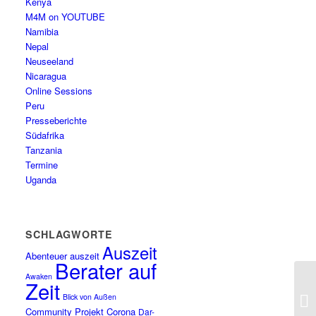
Kenya
M4M on YOUTUBE
Namibia
Nepal
Neuseeland
Nicaragua
Online Sessions
Peru
Presseberichte
Südafrika
Tanzania
Termine
Uganda
SCHLAGWORTE
Auszeit
Abenteuer auszeit
Berater auf
Awaken
Zeit
Blick von Außen
Community Projekt
Corona
Dar-