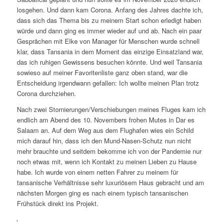
losgehen. Und dann kam Corona. Anfang des Jahres dachte ich,
dass sich das Thema bis zu meinem Start schon erledigt haben
würde und dann ging es immer wieder auf und ab. Nach ein paar
Gesprächen mit Elke von Manager für Menschen wurde schnell
klar, dass Tansania in dem Moment das einzige Einsatzland war,
das ich ruhigen Gewissens besuchen könnte. Und weil Tansania
sowieso auf meiner Favoritenliste ganz oben stand, war die
Entscheidung irgendwann gefallen: Ich wollte meinen Plan trotz
Corona durchziehen.
Nach zwei Stornierungen/Verschiebungen meines Fluges kam ich
endlich am Abend des 10. Novembers frohen Mutes in Dar es
Salaam an. Auf dem Weg aus dem Flughafen wies ein Schild
mich darauf hin, dass ich den Mund-Nasen-Schutz nun nicht
mehr brauchte und seitdem bekomme ich von der Pandemie nur
noch etwas mit, wenn ich Kontakt zu meinen Lieben zu Hause
habe. Ich wurde von einem netten Fahrer zu meinem für
tansanische Verhältnisse sehr luxuriösem Haus gebracht und am
nächsten Morgen ging es nach einem typisch tansanischen
Frühstück direkt ins Projekt.