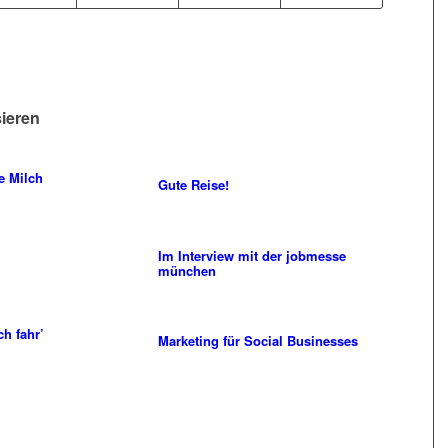
sieren
e Milch
Gute Reise!
Im Interview mit der jobmesse
münchen
ch fahr’
Marketing für Social Businesses