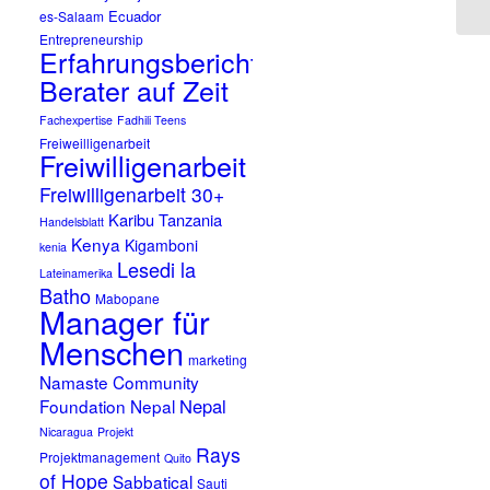
Ecuador
es-Salaam
Entrepreneurship
Erfahrungsbericht
Berater auf Zeit
Fachexpertise
Fadhili Teens
Freiweilligenarbeit
Freiwilligenarbeit
Freiwilligenarbeit 30+
Karibu Tanzania
Handelsblatt
Kenya
Kigamboni
kenia
Lesedi la
Lateinamerika
Batho
Mabopane
Manager für
Menschen
marketing
Namaste Community
Nepal
Foundation Nepal
Nicaragua
Projekt
Rays
Projektmanagement
Quito
of Hope
Sabbatical
Sauti