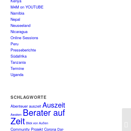
Kenya
M4M on YOUTUBE
Namibia
Nepal
Neuseeland
Nicaragua
Online Sessions
Peru
Presseberichte
Südafrika
Tanzania
Termine
Uganda
SCHLAGWORTE
Auszeit
Abenteuer auszeit
Berater auf
Awaken
Zeit
Blick von Außen
Community Projekt
Corona
Dar-